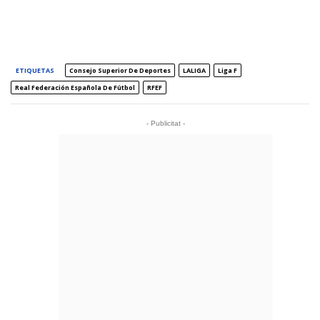
ETIQUETAS
Consejo Superior De Deportes
LALIGA
Liga F
Real Federación Española De Fútbol
RFEF
- Publicitat -