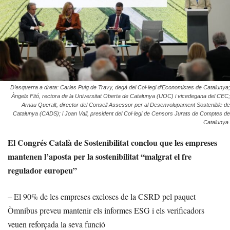
D’esquerra a dreta: Carles Puig de Travy, degà del Col·legi d’Economistes de Catalunya;
Àngels Fitó, rectora de la Universitat Oberta de Catalunya (UOC) i vicedegana del CEC;
Arnau Queralt, director del Consell Assessor per al Desenvolupament Sostenible de
Catalunya (CADS); i Joan Vall, president del Col·legi de Censors Jurats de Comptes de
Catalunya.
El Congrés Català de Sostenibilitat conclou que les empreses
mantenen l’aposta per la sostenibilitat “malgrat el fre
regulador europeu”
– El 90% de les empreses excloses de la CSRD pel paquet
Òmnibus preveu mantenir els informes ESG i els verificadors
veuen reforçada la seva funció