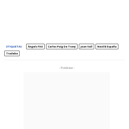
ETIQUETAS
Àngels Fitó
Carles Puig De Travy
Joan Vall
Nestlé España
Tradebe
- Publicitat -