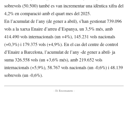
sobrevols (50.500) també es van incrementar una idèntica xifra del
4,2% en comparació amb el quart mes del 2025.
En l’acumulat de l’any (de gener a abril), s’han gestionat 739.096
vols a la xarxa Enaire d’arreu d’Espanya, un 3,5% més, amb
414.490 vols internacionals (un +4%), 145.231 vols nacionals
(+0,3%) i 179.375 vols (+4,9%). En el cas del centre de control
d’Enaire a Barcelona, l’acumulat de l’any -de gener a abril- ja
suma 326.558 vols (un +3,6% més), amb 219.652 vols
internacionals (+5,9%), 58.767 vols nacionals (un -0,6%) i 48.139
sobrevols (un -0,6%).
- Et Recomanem -