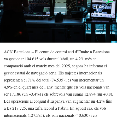
ACN Barcelona – El centre de control aeri d’Enaire a Barcelona
va gestionar 104.615 vols durant l’abril, un 4,2% més en
comparació amb el mateix mes del 2025, segons ha informat el
gestor estatal de navegació aèria. Els trajectes internacionals
representen el 71% del total (74.535) i es van incrementar un
4,9% en el quart mes de l’any, mentre que els vols nacionals van
ser 17.186 (un +3,4%) i els sobrevols van sumar 12.894 (un +0,8).
Les operacions al conjunt d’Espanya van augmentar un 4,2% fins
a les 218.725, una xifra rècord a l’abril. En aquest cas, els vols
internacionals (127.595), els vols nacionals (40.630) i els