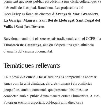
permetent que nous públics accedeixin a una oferta cultural que va
més enllà de la capital, Barcelona. Les projeccions del
Arenys de Mar
Granollers
DocsAProp es faran als cinemes d’
,
,
La Garriga
Manresa
Sant Boi de Llobregat
Sant Cugat del
,
,
,
Vallès
Sant Just Desvern
i
.
Barcelona mantindrà els seus espais tradicionals com el CCPB i la
Filmoteca de Catalunya
, allà on s’espera una gran afluència
d’amants del cinema documental.
Temàtiques rellevants
29a edició
En la seva
, DocsBarcelona es compromet a abordar
temes com la crisi climàtica, els drets humans i els conflictes
geopolítics, amb documentals que presenten històries que
connecten amb el públic d’una manera crítica i humanista. A més,
s’oferiran sessions especials, col·loquis amb directors i