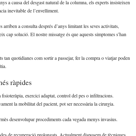
anys a causa del desgast natural de la columna, els experts insisteixen
ia inevitable de l’envelliment.
 arriben a consulta després d’anys limitant les seves activitats,
teix cap solució. El nostre missatge és que aquests símptomes s’han
ts tan quotidianes com sortir a passejar, fer la compra o viatjar poden
tia.
més ràpides
sioteràpia, exercici adaptat, control del pes o infiltracions.
ment la mobilitat del pacient, pot ser necessària la cirurgia.
 permès desenvolupar procediments cada vegada menys invasius.
íodes de recuperació prolongats. Actualment disposem de tècniques