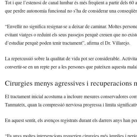
Tot i que l’estenosi de canal lumbar és més freqüent a partir dels 60 
que perdre autonomia funcional no s’ha de considerar una conseqüènc
“Envellir no significa resignar-se a deixar de caminar. Moltes persones
evitant viatges o reduint els seus passejos perquè creuen que no exis
d’estudiar perquè poden tenir tractament”, afirma el Dr. Villarejo.
La repercussió sobre la qualitat de vida pot ser considerable. Activita
convertir-se en un repte per a les persones que pateixen aquesta malal
Cirurgies menys agressives i recuperacions 
El tractament inicial acostuma a incloure mesures conservadores com fi
Tanmateix, quan la compressió nerviosa progressa i limita significativa
En aquest sentit, els avenços registrats durant els darrers anys han
“Fa anys moltes intervencions requerien cirurgies més àmplies i per