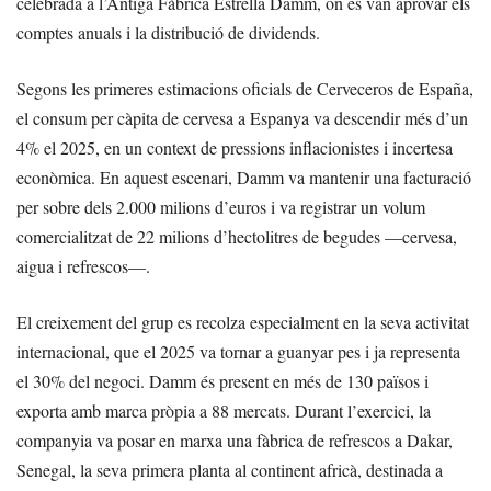
celebrada a l’Antiga Fàbrica Estrella Damm, on es van aprovar els
comptes anuals i la distribució de dividends.
Segons les primeres estimacions oficials de Cerveceros de España,
el consum per càpita de cervesa a Espanya va descendir més d’un
4% el 2025, en un context de pressions inflacionistes i incertesa
econòmica. En aquest escenari, Damm va mantenir una facturació
per sobre dels 2.000 milions d’euros i va registrar un volum
comercialitzat de 22 milions d’hectolitres de begudes —cervesa,
aigua i refrescos—.
El creixement del grup es recolza especialment en la seva activitat
internacional, que el 2025 va tornar a guanyar pes i ja representa
el 30% del negoci. Damm és present en més de 130 països i
exporta amb marca pròpia a 88 mercats. Durant l’exercici, la
companyia va posar en marxa una fàbrica de refrescos a Dakar,
Senegal, la seva primera planta al continent africà, destinada a