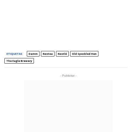
ETIQUETAS
Damm
Nestea
Nestlé
Old Speckled Hen
The Eagle Brewery
- Publicitat -