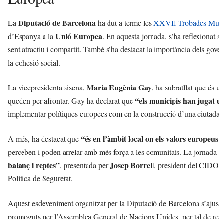
Diputació de Barcelona
La
ha dut a terme les
XXVII Trobades Mun
Unió Europea
d’Espanya a la
. En aquesta jornada, s’ha reflexionat
sent atractiu i compartit. També s’ha destacat la importància dels go
la cohesió social.
Maria Eugènia Gay
La vicepresidenta sisena,
, ha subratllat que és
“els municipis han jugat 
queden per afrontar. Gay ha declarat que
implementar polítiques europees com en la construcció d’una ciutada
“és en l’àmbit local on els valors europeu
A més, ha destacat que
perceben i poden arrelar amb més força a les comunitats. La jornada
balanç i reptes”
Josep Borrell
, presentada per
, president del CIDO
Política de Seguretat.
Aquest esdeveniment organitzat per la Diputació de Barcelona s’ajus
promoguts per l’Assemblea General de Nacions Unides, per tal de redui