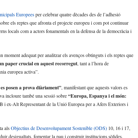
icipals Europees
per celebrar quatre dècades des de l’adhesió
 sobre els reptes que afronta el projecte europeu i com pot continuar
verns locals com a actors fonamentals en la defensa de la democràcia i
 un moment adequat per analitzar els avenços obtinguts i els reptes que
un paper crucial en aquest recorregut
, tant a l’hora de
nia europea activa”.
s es posen a prova diàriament”
, manifestant que aquests valors es
“Europa, Espanya i el món:
 va incloure també una sessió sobre
B i ex-Alt Representant de la Unió Europea per a Afers Exteriors i
ta als
Objectius de Desenvolupament Sostenible (ODS)
10, 16 i 17,
r desigualtats, fomentar la pau i construir institucions sòlides.