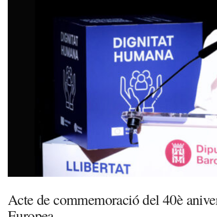
v
u
i
Acte de commemoració del 40è anivers
Europea