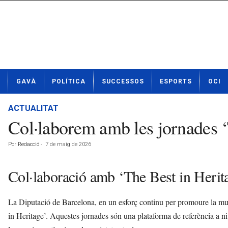
N
GAVÀ
POLÍTICA
SUCCESSOS
ESPORTS
OCI
o
t
í
ACTUALITAT
c
Col·laborem amb les jornades ‘
i
e
Por
Redacció
-
7 de maig de 2026
s
d
e
Col·laboració amb ‘The Best in Herit
G
a
La Diputació de Barcelona, en un esforç continu per promoure la muse
v
à
in Heritage’. Aquestes jornades són una plataforma de referència a nive
a