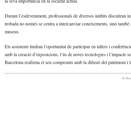
la seva importància en la societat actual.
v
u
Durant l’esdeveniment, professionals de diversos àmbits discutiran in
i
trobada no només se centra a intercanviar coneixements, sinó també a 
museus.
Els assistents tindran l’oportunitat de participar en tallers i conferè
amb la creació d’exposicions, l’ús de noves tecnologies i l’impacte s
Barcelona reafirma el seu compromís amb la difusió del patrimoni i la c
- Et Re