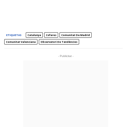
ETIQUETAS
Catalunya
Cofares
Comunitat De Madrid
Comunitat Valenciana
Observatori De Tendències
- Publicitat -