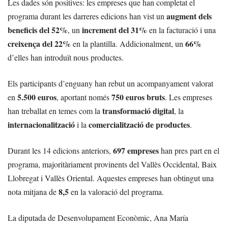
Les dades són positives: les empreses que han completat el
augment dels
programa durant les darreres edicions han vist un
beneficis del 52%
increment del 31%
, un
en la facturació i una
creixença del 22%
66%
en la plantilla. Addicionalment, un
d’elles han introduït nous productes.
Els participants d’enguany han rebut un acompanyament valorat
5.500 euros
750 euros bruts
en
, aportant només
. Les empreses
transformació digital
han treballat en temes com la
, la
internacionalització
comercialització de productes
i la
.
697 empreses
Durant les 14 edicions anteriors,
han pres part en el
programa, majoritàriament provinents del Vallès Occidental, Baix
Llobregat i Vallès Oriental. Aquestes empreses han obtingut una
8,5
nota mitjana de
en la valoració del programa.
La diputada de Desenvolupament Econòmic, Ana María