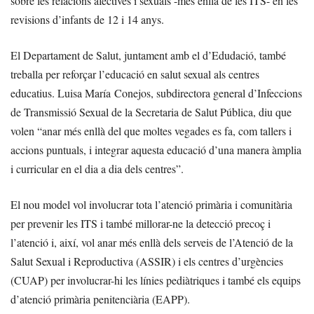
sobre les relacions afectives i sexuals -més enllà de les ITS- en les
revisions d’infants de 12 i 14 anys.
El Departament de Salut, juntament amb el d’Edudació, també
treballa per reforçar l’educació en salut sexual als centres
educatius. Luisa María Conejos, subdirectora general d’Infeccions
de Transmissió Sexual de la Secretaria de Salut Pública, diu que
volen “anar més enllà del que moltes vegades es fa, com tallers i
accions puntuals, i integrar aquesta educació d’una manera àmplia
i curricular en el dia a dia dels centres”.
El nou model vol involucrar tota l’atenció primària i comunitària
per prevenir les ITS i també millorar-ne la detecció precoç i
l’atenció i, així, vol anar més enllà dels serveis de l’Atenció de la
Salut Sexual i Reproductiva (ASSIR) i els centres d’urgències
(CUAP) per involucrar-hi les línies pediàtriques i també els equips
d’atenció primària penitenciària (EAPP).