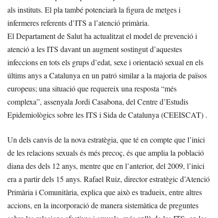
als instituts. El pla també potenciarà la figura de metges i
infermeres referents d’ITS a l’atenció primària.
El Departament de Salut ha actualitzat el model de prevenció i
atenció a les ITS davant un augment sostingut d’aquestes
infeccions en tots els grups d’edat, sexe i orientació sexual en els
últims anys a Catalunya en un patró similar a la majoria de països
europeus; una situació que requereix una resposta “més
complexa”, assenyala Jordi Casabona, del Centre d’Estudis
Epidemiològics sobre les ITS i Sida de Catalunya (CEEISCAT) .
Un dels canvis de la nova estratègia, que té en compte que l’inici
de les relacions sexuals és més precoç, és que amplia la població
diana des dels 12 anys, mentre que en l’anterior, del 2009, l’inici
era a partir dels 15 anys. Rafael Ruiz, director estratègic d’Atenció
Primària i Comunitària, explica que això es tradueix, entre altres
accions, en la incorporació de manera sistemàtica de preguntes