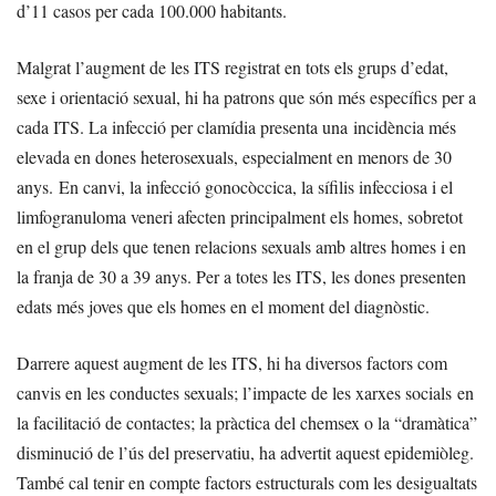
d’11 casos per cada 100.000 habitants.
Malgrat l’augment de les ITS registrat en tots els grups d’edat,
sexe i orientació sexual, hi ha patrons que són més específics per a
cada ITS. La infecció per clamídia presenta una incidència més
elevada en dones heterosexuals, especialment en menors de 30
anys. En canvi, la infecció gonocòccica, la sífilis infecciosa i el
limfogranuloma veneri afecten principalment els homes, sobretot
en el grup dels que tenen relacions sexuals amb altres homes i en
la franja de 30 a 39 anys. Per a totes les ITS, les dones presenten
edats més joves que els homes en el moment del diagnòstic.
Darrere aquest augment de les ITS, hi ha diversos factors com
canvis en les conductes sexuals; l’impacte de les xarxes socials en
la facilitació de contactes; la pràctica del chemsex o la “dramàtica”
disminució de l’ús del preservatiu, ha advertit aquest epidemiòleg.
També cal tenir en compte factors estructurals com les desigualtats