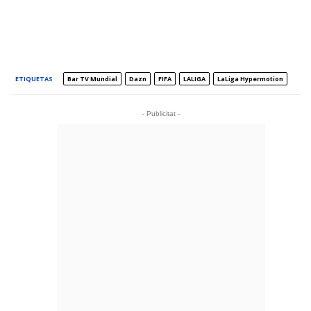
ETIQUETAS
Bar TV Mundial
Dazn
FIFA
LALIGA
LaLiga Hypermotion
- Publicitat -