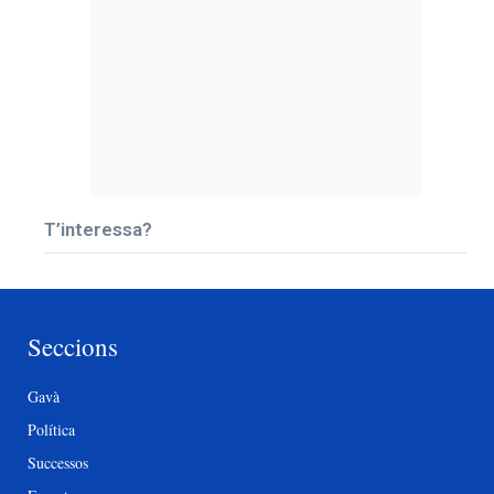
T’interessa?
Seccions
Gavà
Política
Successos