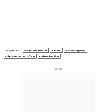
ETIQUETAS
Advanced Factories
B. Braun
B. Braun Espanya
Chief Information Officer
Christoph Müller
- Publicitat -