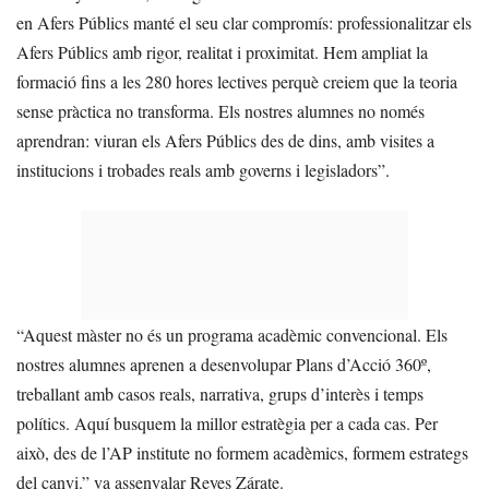
en Afers Públics manté el seu clar compromís: professionalitzar els
Afers Públics amb rigor, realitat i proximitat. Hem ampliat la
formació fins a les 280 hores lectives perquè creiem que la teoria
sense pràctica no transforma. Els nostres alumnes no només
aprendran: viuran els Afers Públics des de dins, amb visites a
institucions i trobades reals amb governs i legisladors”.
“Aquest màster no és un programa acadèmic convencional. Els
nostres alumnes aprenen a desenvolupar Plans d’Acció 360º,
treballant amb casos reals, narrativa, grups d’interès i temps
polítics. Aquí busquem la millor estratègia per a cada cas. Per
això, des de l’AP institute no formem acadèmics, formem estrategs
del canvi.” va assenyalar Reyes Zárate.