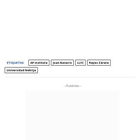
ETIQUETAS
AP Institute
Joan Navarro
LLYC
Reyes Zárate
Universidad Nebrija
- Publicitat -