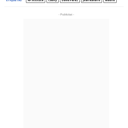
ETIQUETAS
AP Institute
Cabify
David Pérez
Joan Navarro
Madrid
- Publicitat -