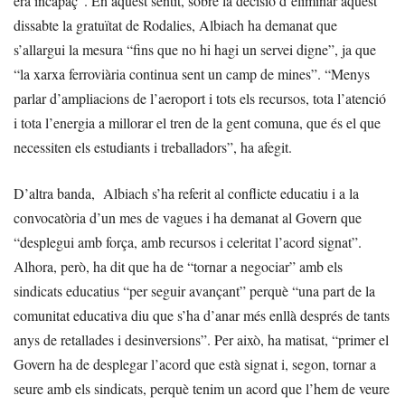
era incapaç”. En aquest sentit, sobre la decisió d’eliminar aquest
dissabte la gratuïtat de Rodalies, Albiach ha demanat que
s’allargui la mesura “fins que no hi hagi un servei digne”, ja que
“la xarxa ferroviària continua sent un camp de mines”. “Menys
parlar d’ampliacions de l’aeroport i tots els recursos, tota l’atenció
i tota l’energia a millorar el tren de la gent comuna, que és el que
necessiten els estudiants i treballadors”, ha afegit.
D’altra banda, Albiach s’ha referit al conflicte educatiu i a la
convocatòria d’un mes de vagues i ha demanat al Govern que
“desplegui amb força, amb recursos i celeritat l’acord signat”.
Alhora, però, ha dit que ha de “tornar a negociar” amb els
sindicats educatius “per seguir avançant” perquè “una part de la
comunitat educativa diu que s’ha d’anar més enllà després de tants
anys de retallades i desinversions”. Per això, ha matisat, “primer el
Govern ha de desplegar l’acord que està signat i, segon, tornar a
seure amb els sindicats, perquè tenim un acord que l’hem de veure