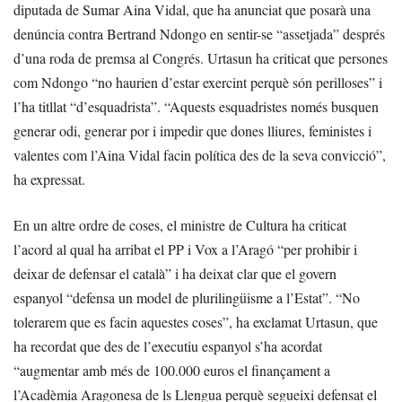
diputada de Sumar Aina Vidal, que ha anunciat que posarà una
denúncia contra Bertrand Ndongo en sentir-se “assetjada” després
d’una roda de premsa al Congrés. Urtasun ha criticat que persones
com Ndongo “no haurien d’estar exercint perquè són perilloses” i
l’ha titllat “d’esquadrista”. “Aquests esquadristes només busquen
generar odi, generar por i impedir que dones lliures, feministes i
valentes com l’Aina Vidal facin política des de la seva convicció”,
ha expressat.
En un altre ordre de coses, el ministre de Cultura ha criticat
l’acord al qual ha arribat el PP i Vox a l’Aragó “per prohibir i
deixar de defensar el català” i ha deixat clar que el govern
espanyol “defensa un model de plurilingüisme a l’Estat”. “No
tolerarem que es facin aquestes coses”, ha exclamat Urtasun, que
ha recordat que des de l’executiu espanyol s’ha acordat
“augmentar amb més de 100.000 euros el finançament a
l’Acadèmia Aragonesa de ls Llengua perquè segueixi defensat el