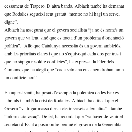
cessament de Trapero. D’altra banda, Albiach també ha demanat
que Rodalies segueixi sent gratuït “mentre no hi hagi un servei
digne”.
Albiach ha assegurat que el govern socialista “ja no és només un
govern que va lent, sinó que es tracta d’un problema d’orientació
política”. “Allò que Catalunya necessita és un govern ambiciós,
amb les prioritats clares i que no s’equivoqui cada dos per tres i
que no sàpiga resoldre conflictes”, ha expressat la líder dels
Comuns, que ha afegit que “cada setmana ens anem trobant amb
un conflicte nou”.
En aquest sentit, ha posat d’exemple la polèmica de les baixes
laborals i també la crisi de Rodalies. Albiach ha criticat que el
Govern “va trigar massa dies a oferir serveis alternatius” i també
“informació veraç”. De fet, ha recordat que “va haver de venir el
secretari d’Estat a posar ordre perquè el govern de la Generalitat