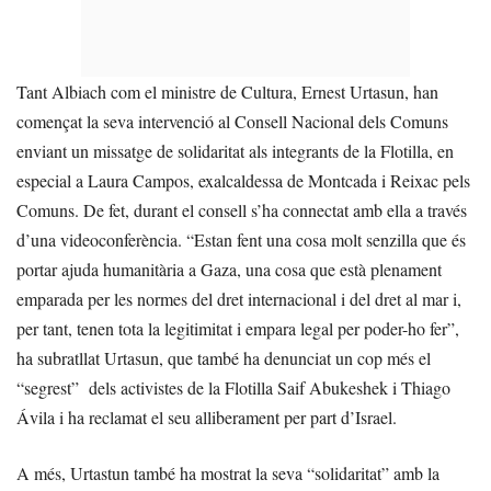
Tant Albiach com el ministre de Cultura, Ernest Urtasun, han
començat la seva intervenció al Consell Nacional dels Comuns
enviant un missatge de solidaritat als integrants de la Flotilla, en
especial a Laura Campos, exalcaldessa de Montcada i Reixac pels
Comuns. De fet, durant el consell s’ha connectat amb ella a través
d’una videoconferència. “Estan fent una cosa molt senzilla que és
portar ajuda humanitària a Gaza, una cosa que està plenament
emparada per les normes del dret internacional i del dret al mar i,
per tant, tenen tota la legitimitat i empara legal per poder-ho fer”,
ha subratllat Urtasun, que també ha denunciat un cop més el
“segrest” dels activistes de la Flotilla Saif Abukeshek i Thiago
Ávila i ha reclamat el seu alliberament per part d’Israel.
A més, Urtastun també ha mostrat la seva “solidaritat” amb la