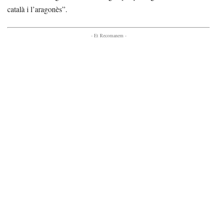
català i l’aragonès”.
- Et Recomanem -