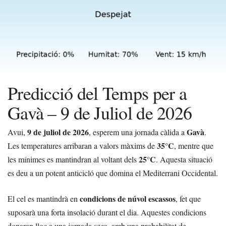
Predicció del Temps per a
Gavà – 9 de Juliol de 2026
9 de juliol de 2026
Gavà
Avui,
, esperem una jornada càlida a
.
35°C
Les temperatures arribaran a valors màxims de
, mentre que
25°C
les mínimes es mantindran al voltant dels
. Aquesta situació
es deu a un potent anticicló que domina el Mediterrani Occidental.
condicions de núvol escassos
El cel es mantindrà en
, fet que
suposarà una forta insolació durant el dia. Aquestes condicions
donaran lloc a una jornada seca, amb una probabilitat de