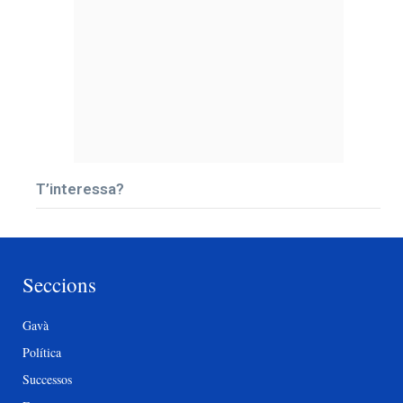
T’interessa?
Seccions
Gavà
Política
Successos