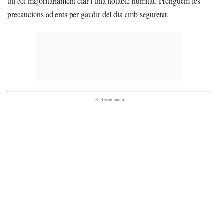
un cel majoritàriament clar i una notable humitat. Prenguem les
precaucions adients per gaudir del dia amb seguretat.
- Et Recomanem -