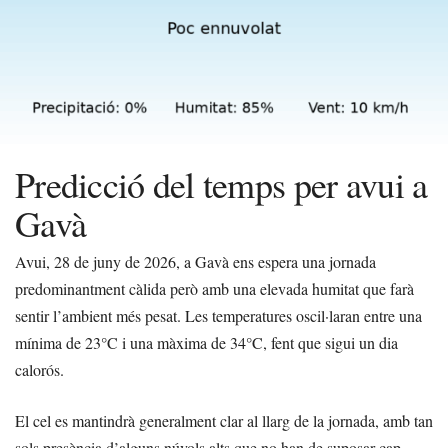
Predicció del temps per avui a
Gavà
Avui, 28 de juny de 2026, a Gavà ens espera una jornada
predominantment càlida però amb una elevada humitat que farà
sentir l’ambient més pesat. Les temperatures oscil·laran entre una
mínima de 23°C i una màxima de 34°C, fent que sigui un dia
calorós.
El cel es mantindrà generalment clar al llarg de la jornada, amb tan
sols presència d’alguns núvols alts que no han de suposar cap