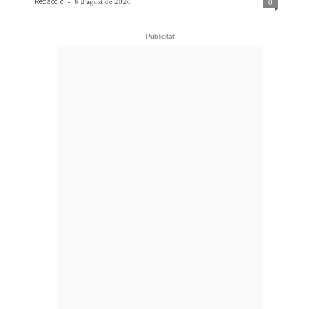
-
8 d'agost de 2026
0
Redacció
- Publicitat -