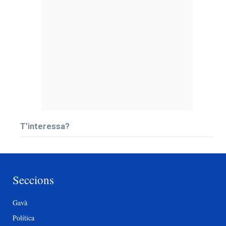
T’interessa?
Seccions
Gavà
Política