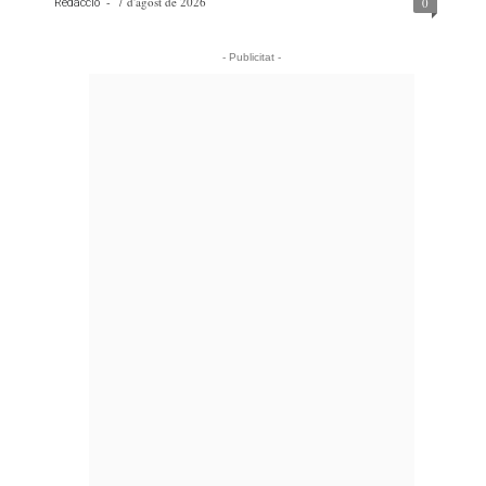
-
7 d'agost de 2026
0
Redacció
- Publicitat -